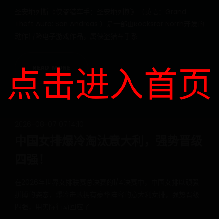
圣安地列斯《侠盗猎车手：圣安地列斯》（英语：Grand
Theft Auto: San Andreas ）是一部由Rockstar North开发的
动作冒险电子游戏作品，属侠盗猎车手系
点击进入首页
R
E
A
D
M
O
R
E
2026-08-07 07:14:10
中国女排爆冷淘汰意大利，强势晋级
四强！
在2026年世界女排联赛总决赛的1/4决赛中，中国女排以顽强
拼搏的姿态，爆冷击败拥有豪华阵容的意大利女排，强势晋级
四强，用实际行动回应了