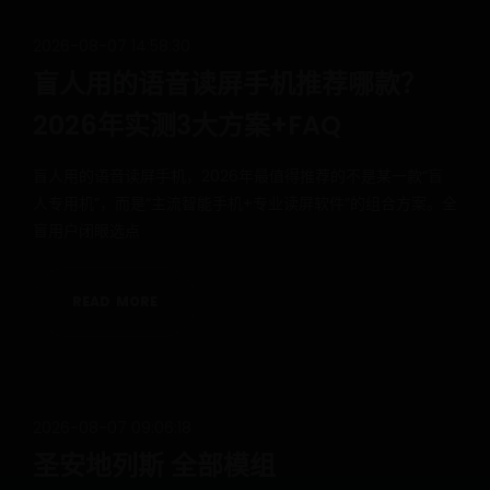
2026-08-07 14:58:30
盲人用的语音读屏手机推荐哪款？
2026年实测3大方案+FAQ
盲人用的语音读屏手机，2026年最值得推荐的不是某一款“盲
人专用机”，而是“主流智能手机+专业读屏软件”的组合方案。全
盲用户闭眼选点
R
E
A
D
M
O
R
E
2026-08-07 09:06:18
圣安地列斯 全部模组