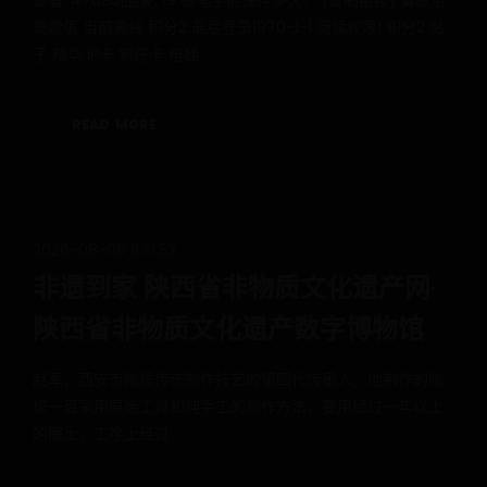
查看: 47095|回复: 19 铅笔字能保存多久？ [复制链接] 莫歌佤
莫歌佤 当前离线 积分2 最后登录1970-1-1 阅读权限1 积分2 帖
子 精华 IP卡 狗仔卡 电梯
R
E
A
D
M
O
R
E
2026-08-06 11:31:53
非遗到家 陕西省非物质文化遗产网·
陕西省非物质文化遗产数字博物馆
赵军，西安市陶埙传统制作技艺的第四代传承人。他制作的陶
埙一直采用原始工具和纯手工的制作方法，要用经过一年以上
的醒土，工序上经过