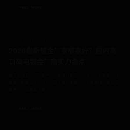
R
E
A
D
M
O
R
E
2026-08-07 16:48:07
2026最新镀金厂家哪家好？国内高
口碑电镀金厂商实力盘点
做五金加工、汽车配件、高端家具制造的朋友，大概率都踩过
镀金、镀银加工的坑！市面上很多电镀小厂工艺粗糙，镀层厚
薄不均、容易氧化发
R
E
A
D
M
O
R
E