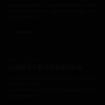
Q在Word里插入统计图后，怎么让它看起来更专业？我已经把
统计图插入到Word文档中了，但排版看起来比较普通。有没有
办法让图表更清晰、更适
R
E
A
D
M
O
R
E
2026-08-07 23:30:14
qq炫舞怎么取消宠物旅行状态
《QQ炫舞》即将迎来3月大送季，巨额点券、永久光效、永久
徽章在线即送。 活动地址：
http://x5.qq.com/act/a20160219march/index.htm 3月6
日15点整在线赠送1