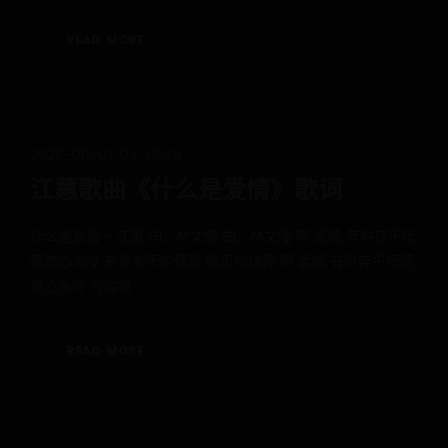
R
E
A
D
M
O
R
E
2026-08-07 04:43:48
江蕙歌曲《什么是爱情》歌词
什么是爱情 - 江蕙 词：林文隆 曲：林文隆 啊 爱情 有时存乎阮
感觉心头冷 亲像冬天的情形 酸风吹抹停 啊 爱情 有时存乎阮感
觉心头冷 为你牺
R
E
A
D
M
O
R
E