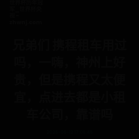
世界杯历年冠
军_世界杯央
视 -
zhwnj.com
兄弟们 携程租车用过
吗，一嗨，神州上好
贵，但是携程又太便
宜，点进去都是小租
车公司，靠谱吗
2026-06-12 17:05:45