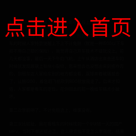
点击进入首页
我来介绍一下吧，去了三亚三次都在携程上租的车。
第一次去就踩了坑，找了个便宜车，付的租车费加保险费，交
车的时候人家特意提醒上不上不计免赔（就是一种1500以下车
损不用自己赔的保险），我觉得自己开车技术不错就没上。前
几天都没事，最后一天下午的飞机，上午从酒店出来去还车的
时候就发现玻璃上有块小裂纹，思来想去也没想出来到底咋弄
的，到租车店人家检车别的地方都没看，直接奔着玻璃就去
了，让赔1200，着急赶飞机砍到800就放我走了。后来才知
道，人家都是看车的定位，在你回去的前一晚给车搞点小破
坏。
第二次学聪明了，不计免赔选上，啥事没有。
第三次比较扯，我在看租车的时候找到一个9块钱一天的国产
MPV，当时下单还挺忐忑，这么便宜指不定怎么宰我呢，结果