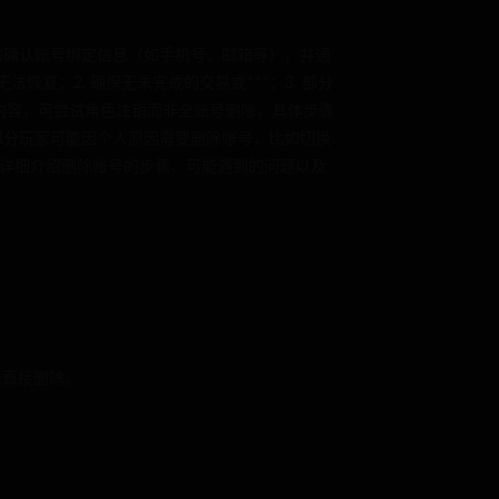
家需确认账号绑定信息（如手机号、邮箱等），并通
恢复；2. 确保无未完成的交易或***；3. 部分
内容，可尝试角色注销而非全账号删除，具体步骤
部分玩家可能因个人原因需要删除账号，比如切换
将详细介绍删除账号的步骤、可能遇到的问题以及
法直接删除。