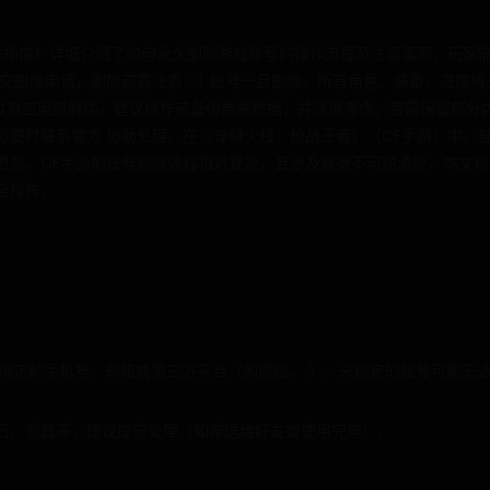
号删除指南》详细介绍了如何永久删除游戏账号的操作流程及注意事项，玩
交删除申请，删除前需注意：1. 账号一旦删除，所有角色、装备、进度将无法
通过对应渠道解绑，建议操作前备份重要数据，并谨慎考虑，若需保留部分
必要时联系官方 协助处理。在《穿越火线：枪战王者》（CF手游）中，
退游，CF手游的账号删除流程相对复杂，且涉及数据不可逆清除，本文
全操作。
号绑定的手机号、邮箱或第三方平台（如微信、 ），未绑定的账号可能无
石、道具等，建议提前处理（如赠送给好友或使用完毕）。