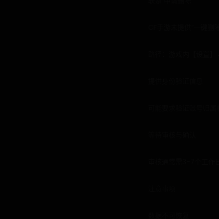
联系 申请删除
CF手游未提供“一键删
路径：游戏内【设置】
提供身份验证信息
可能要求验证账号归属
等待审核与确认
审核通常需3-7个工
注意事项
数据不可恢复