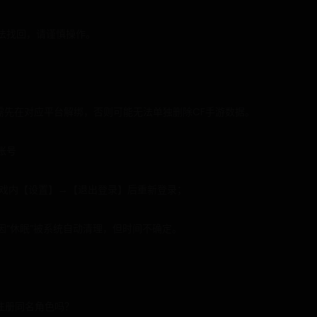
法找回，请谨慎操作。
号需先在对应平台解绑，否则可能无法单独删除CF手游数据。
账号
游戏内【设置】→【退出登录】后重新登录；
因“休眠”被系统自动清理，但时间不确定。
注册同名角色吗？