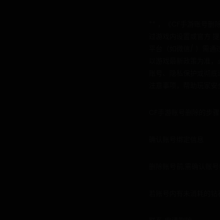
** ，《CF手游账
过游戏内设置或官方 提
平台（如微信/ ）需
以游戏最新政策为准，
账号、隐私保护或彻底
注意事项，帮助玩家安
CF手游账号删除的步骤
确认账号绑定信息
删除账号前,需确认账
若账号内有未消耗的钻