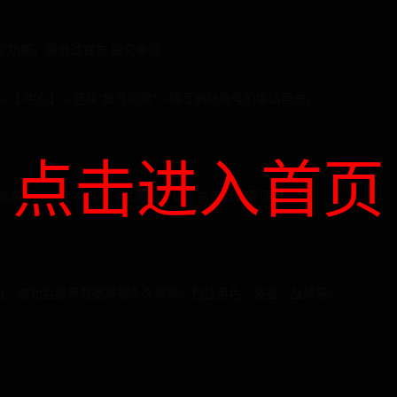
除”功能，需通过官方 提交申请。
→【 中心】→选择“账号问题”→填写删除账号的申请理由。
点击进入首页
权,需提供绑定手机号、注册身份证、充值记录等证明。
作日，成功后账号数据将被永久清除，包括角色、装备、战绩等。