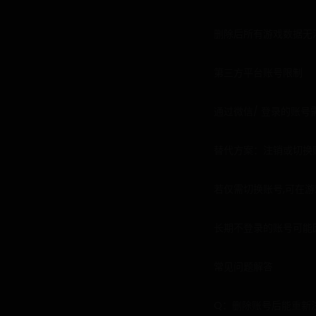
删除后所有游戏数据无
第三方平台账号限制
通过微信/ 登录的账
替代方案：注销或切换
若仅需切换账号,可在
长期不登录的账号可能
常见问题解答
Q：删除账号后能重新