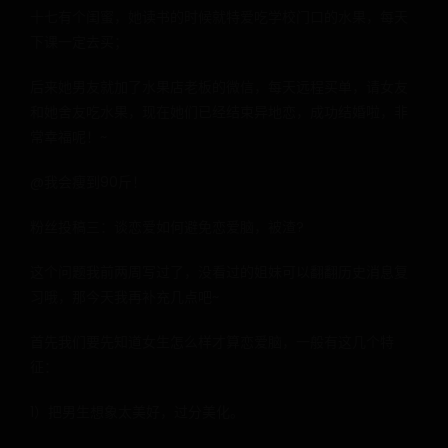
十七有个闺蜜，她读书的时候就特爱吃学校门口的水果，每天
下课一定去买；
后来她男友就加了水果店老板的微信，每天远程买单，请女友
和她舍友吃水果，现在她们已经结束异地恋，成功结婚啦，非
常幸福呢！~
@我会瘦到90斤！
粉丝投稿三：谈恋爱如何避免恋爱脑，被渣?
这个问题我前两周写过了，没看过的姐妹可以翻翻历史消息复
习哦，那今天我再补充几点吧~
首先我们要先知道女生怎么样才算恋爱脑，一般有这几个特
征：
1）把男生想象太美好，过分美化。