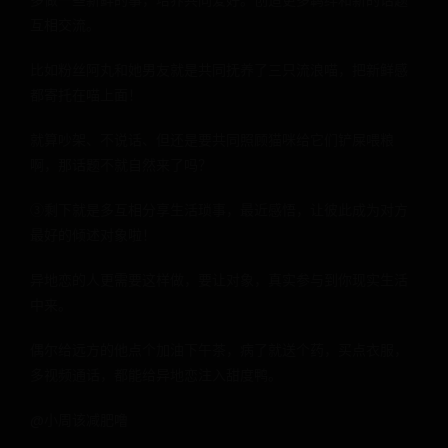
多做一些新鲜的事，培养共同爱好。创造更多羁绊和新的话题
互相交流。
比如粉丝阿丸和她男友就是共同抚养了三只流浪喵，把新鲜感
都寄托在喵上面！
就算吵架、不说话、但还是要共同照顾猫咪给它们铲屎喂粮
啊，那话题不就自然来了吗？
③剩下就是多互相分享生活琐事，最近感悟，让彼此成为对方
最好的倾述对象啦！
异地恋的人更需要这样做，要让对象，真实参与到你现实生活
中来。
偶尔给远方的他点个加油下午茶，病了就送个药，买点衣服，
多视频通话，都能给异地恋注入甜度鸭。
@小周该减肥噜