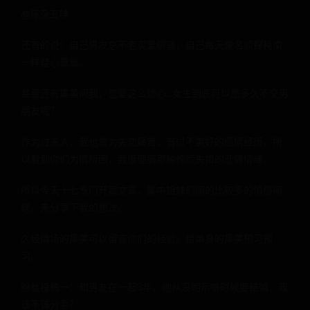
@陈杂五味
还有的说：自己男友总不老实爱聊骚，自己每天像名侦探柯南
一样疑心重重。
甚至还有集美问我，恋爱这么烦心...女生到底可以憋多久不交男
朋友呢？
作为过来人，我也曾为失恋痛苦，有过不美好的感情经历，所
以看到你们为情所困，我很理解那种惊慌失措的悲痛情绪。
所以今天十七专门开篇文章，集中姐妹们问的比较多的情感问
题，来分享下我的想法。
久经情场的集美可以留言你们的经验。给单身的集美预习预
习。
粉丝投稿一：和男友在一起3年，他从没明示啥时候要结婚，我
该不该分手？