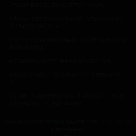
③专注提升自身价值，变优秀！变有钱！才是王道。
女生只有经济独立才不会过度依赖对方，专注提升自己就不会
把过多的注意力放在对方身上。
好啦！~今天的感情分析就到这里啦。建议失恋的姐妹可以多看
看傅首尔的爱情观。
她的爱情观宛如人间清醒，我至今还放在收藏夹内供着。
希望女生们都能做到："得到时我珍惜所有，失去时我努力释
怀。"
关于爱情，大家都是摸着石头过河，不要害怕面对，十七愿意
和你们一起成长！返回搜狐，查看更多
Copyright © 2088 世界杯历年冠军_世界杯央视 - zhwnj.com All
Posted in
2018世界杯俄罗斯
by
admin
Rights Reserved.