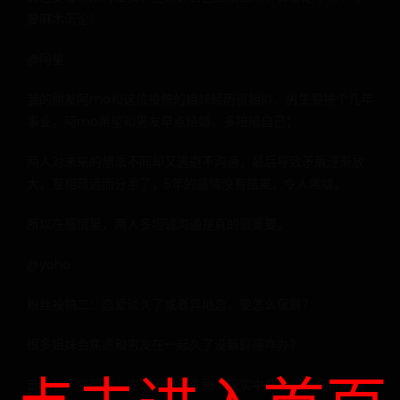
要麻木沉沦！
@阿星
我的朋友阿mo和这位投稿的姐妹经历很相似，男生要拼个几年
事业，阿mo希望和男友早点结婚，多陪陪自己；
两人对未来的想法不同却又逃避不沟通，最后导致矛盾逐渐放
大，互相疏远而分手了，5年的感情没有结果，令人唏嘘。
所以在感情里，两人多坦诚沟通是真的很重要。
@yoho
粉丝投稿二：恋爱谈久了或者异地恋，要怎么保鲜？
很多姐妹会焦虑和男友在一起久了没新鲜感咋办？
首先我们要明白，生活不是偶像剧，现实中恋爱谈久没新鲜感