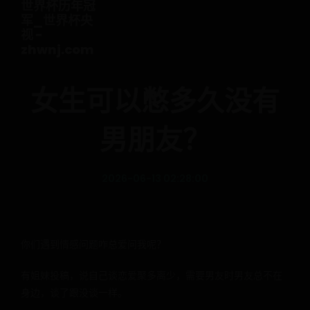
世界杯历年冠
军_世界杯央
视 -
zhwnj.com
女生可以憋多久没有
男朋友？
2026-06-13 02:28:00
你们遇到情感问题咋总爱问我呢？
有姐妹投稿，说自己谈恋爱聚多离少，需要男友时男友总不在
身边，谈了跟没谈一样。