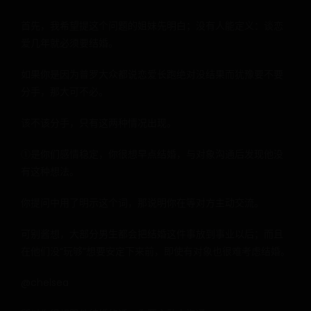
首先，我希望提这个问题的姐妹先明白；没有人能定义：谈恋
爱几年就必须要结婚。
如果你是因为普罗大众都说恋爱长跑绝对没结果而犹豫要不要
分手，那大可不必。
该不该分手，只有这两种情况出现。
①是你们感情稳定，你很想早点结婚，与对象沟通后发现他没
有这种想法。
你提问中用了明示这个词，那说明你在等对方主动交流。
可别酱想，大部分男生都会把结婚这件事放到事业以后；而且
在他们没“玩够”想要安定下来前，即使有对象也很难考虑结婚。
@chelsea