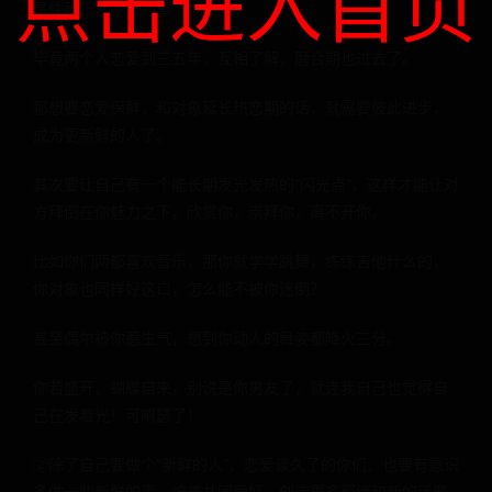
点击进入首页
是件再正常不过的事了。
毕竟两个人恋爱到三五年，互相了解，磨合期也过去了。
那想要恋爱保鲜，和对象延长热恋期的话，就需要彼此进步，
成为更新鲜的人了。
其次要让自己有一个能长期发光发热的“闪光点”，这样才能让对
方拜倒在你魅力之下，欣赏你，崇拜你，离不开你。
比如你们两都喜欢音乐，那你就学学跳舞，练练吉他什么的，
你对象也同样好这口，怎么能不被你迷倒？
甚至偶尔被你惹生气，想到你动人的舞姿都降火三分。
你若盛开，蝴蝶自来，别说是你男友了，就连我自己也觉得自
己在发着光！可嘚瑟了！
②除了自己要做个“新鲜的人”，恋爱谈久了的你们，也要有意识