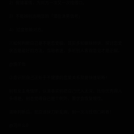
2）做错事情，为对方一次又一次找借口。
3）不能辨别出明显的「潜在渣男信号」
4）过度依赖对方。
①如何判断自己是不是恋爱脑，其实多和姐妹倾诉、探讨恋爱
状态是最好的方法，当局者迷，多听别人客观意见才是正解。
@施子怡
②意识到自己正处于不健康的恋爱关系就要快速斩断！
别有女主角情怀，认清事实别把自己代入太深，比你优秀得人
多得是，别总觉得自己是个例外，要学会恢复理性。
清晰判断后，就应该快刀斩乱麻，别一次次找借口耗着！
@河什么0