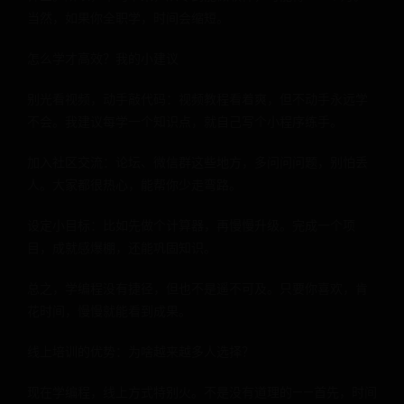
当然，如果你全职学，时间会缩短。
怎么学才高效？我的小建议
别光看视频，动手敲代码：视频教程看着爽，但不动手永远学
不会。我建议每学一个知识点，就自己写个小程序练手。
加入社区交流：论坛、微信群这些地方，多问问问题，别怕丢
人。大家都很热心，能帮你少走弯路。
设定小目标：比如先做个计算器，再慢慢升级。完成一个项
目，成就感爆棚，还能巩固知识。
总之，学编程没有捷径，但也不是遥不可及。只要你喜欢，肯
花时间，慢慢就能看到成果。
线上培训的优势：为啥越来越多人选择？
现在学编程，线上方式特别火。不是没有道理的——首先，时间