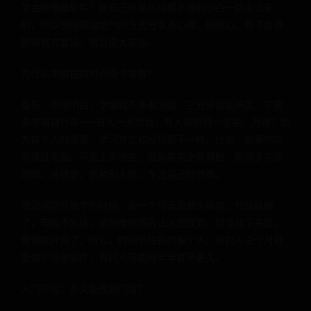
学会做电脑软件？我自己也是从啥都不懂的小白一路走过来
的，所以想用最接地气的方式分享点心得。别担心，我不会讲
那些官方套话，就说说大实话。
为什么学编程的时间没个准数？
首先，咱得明白，学编程不像煮泡面，三分钟就能搞定。它更
像学骑自行车——有人一天就会，有人得折腾一星期。为啥？因
为每个人的背景、学习方式和目标都不一样。比如，如果你以
前摸过电脑，可能上手快些；但如果完全零基础，那得多花点
时间。关键是，别和别人比，专注自己的节奏。
我记得刚开始学的时候，头一个月简直晕头转向。代码敲错
了，电脑不听话，那种挫败感真让人想放弃。但坚持下来后，
慢慢就开窍了。所以，时间长短真的看个人：有的人三个月就
能做个简单软件，有的人可能得半年甚至更久。
入门阶段：多久能摸到门道？