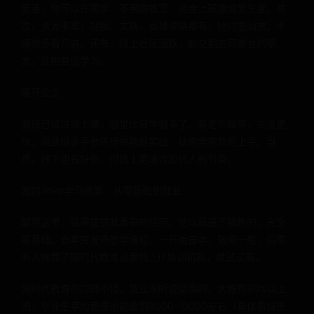
灵活，你可以在家学，不用跑教室，适合上班族或学生党。其
次，资源丰富，视频、文档、直播课啥都有，随时能回放，不
懂就多看几遍。还有，线上社区活跃，能交到志同道合的朋
友，互相督促学习。
展开全文
我自己试过线上课，感觉比自学强多了。有老师指导，进度更
快，而且很多平台还提供项目实战，让你学完就能上手。当
然，线下也有好处，但线上更适合现代人的节奏。
我的Java学习故事：从零基础到就业
聊到这里，我得提提我表哥的经历。他以前是干销售的，完全
零基础，去年突发奇想学编程。一开始自学，效果一般，后来
听人推荐了网时代教育这家线上IT培训机构，就试试看。
网时代教育的口碑不错，就业率听说挺高的，大概有90%以上
吧，毕业生平均薪资也能拿到8000-10000左右（具体看城市