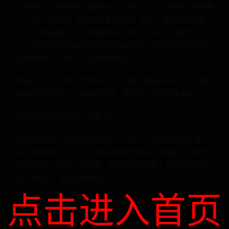
一般来说，如果你每天能抽出2-3小时学习，入门阶段大概需要
1-2个月。这期间，你会学会基础语法、变量、循环这些玩意
儿。别小看这些，它们就像建房子的砖头，没它们啥都干不
了。我建议从Python或JavaScript开始，因为它们相对简单，
容易出成果，比如写个小脚本或网页。
但记住，入门不等于学会软件。这只是万里长征第一步。你得
能解决实际问题，比如调试错误、读文档，这才是真本事。
进阶到独立开发软件：需要多久？
要想独立开发个像样的电脑软件，比如一个桌面应用或小游
戏，那得再花3-6个月。这阶段你得学框架、数据库、还有用
户界面设计。别急，慢慢来。我自己的经验是，每天坚持写代
码，做项目，进步会快很多。
点击进入首页
举个例子，我朋友小王，零基础起步，花了四个月学会了基
础，然后又用了三个月做了一个记账软件。虽然简单，但功能
齐全。所以，平均下来，从零到能做软件，可能得6-9个月。