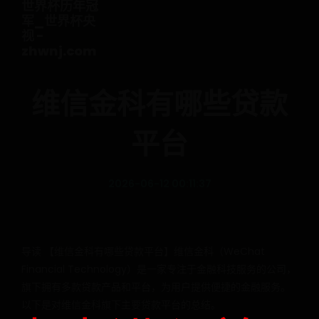
世界杯历年冠
军_世界杯央
视 -
zhwnj.com
维信金科有哪些贷款
平台
2026-06-12 00:11:37
导读 【维信金科有哪些贷款平台】维信金科（WeChat
Financial Technology）是一家专注于金融科技服务的公司，
旗下拥有多款贷款产品和平台，为用户提供便捷的金融服务。
以下是对维信金科旗下主要贷款平台的总结。